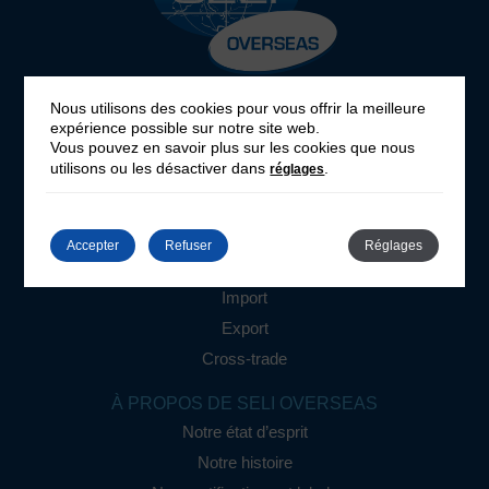
EXPERTISES
Nous utilisons des cookies pour vous offrir la meilleure
expérience possible sur notre site web.
Door to door
Vous pouvez en savoir plus sur les cookies que nous
Déménagements
utilisons ou les désactiver dans
.
réglages
Viti-vini
Vrac
Accepter
Refuser
Réglages
SOLUTIONS OVERSEAS
Import
Export
Cross-trade
À PROPOS DE SELI OVERSEAS
Notre état d’esprit
Notre histoire